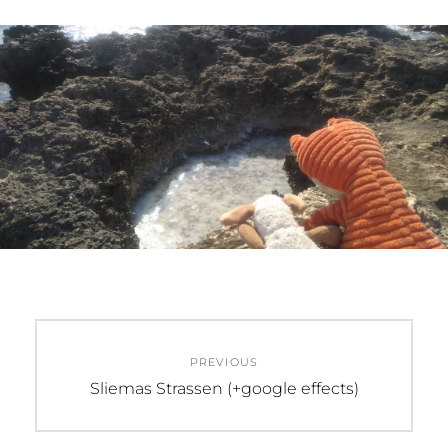
Beitragsnavigation
PREVIOUS
Previous
Sliemas Strassen (+google effects)
post: