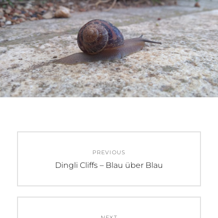
Beitragsnavigation
PREVIOUS
Previous
Dingli Cliffs – Blau über Blau
post:
NEXT